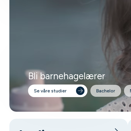
Bli barnehagelærer
Se våre studier
Bachelor