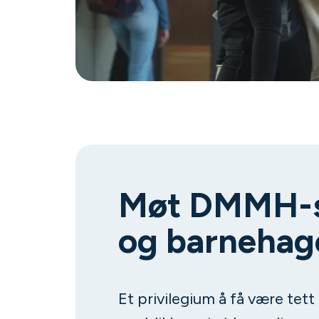
Møt DMMH-s
og barnehag
Et privilegium å få være tett