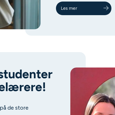
Les mer
tudenter
elærere!
 på de store