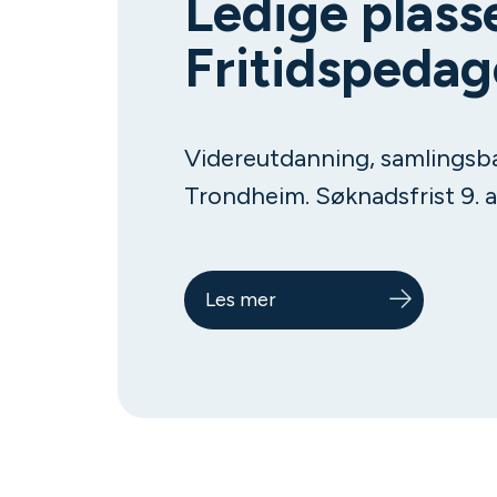
Ledige plass
Fritidspedag
Videreutdanning, samlingsbas
Trondheim. Søknadsfrist 9. a
Les mer