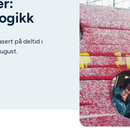
er:
ogikk
ert på deltid i
ugust.