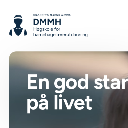
En god star
på livet