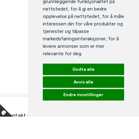
grunnleggende funksjonalitet på
nettstedet
,
for å gi en bedre
opplevelse på nettstedet
,
for å måle
interessen din for våre produkter og
tjenester og tilpasse
markedsføringsinteraksjoner
,
for å
levere annonser som er mer
relevante for deg
.
Godta alle
Avvis alle
Endre innstillinger
Kontakt oss
Våre ansatte
Snakk med en ekspert