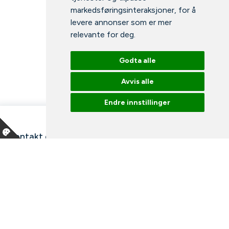
markedsføringsinteraksjoner
,
for å
levere annonser som er mer
relevante for deg
.
Godta alle
Avvis alle
Endre innstillinger
Kontakt oss
Våre ansatte
Snakk med en ekspert
Bibliotek
Nyheter
Arrangementer