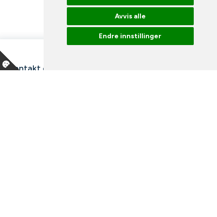
Avvis alle
Endre innstillinger
Kontakt oss
Våre ansatte
Snakk med en ekspert
Bibliotek
Nyheter
Arrangementer
Ledige stillinger
Facebook
Instagram