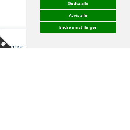
Godta alle
Avvis alle
Endre innstillinger
Kontakt oss
Våre ansatte
Snakk med en ekspert
Bibliotek
Nyheter
Arrangementer
Ledige stillinger
Facebook