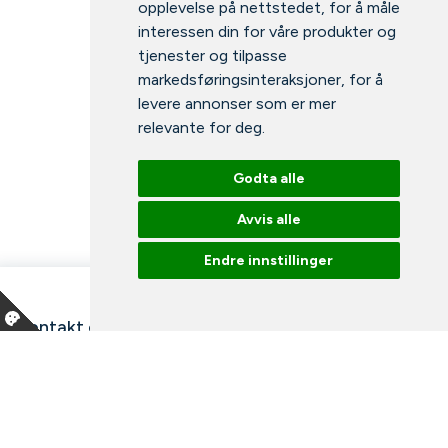
opplevelse på nettstedet
,
for å måle
interessen din for våre produkter og
tjenester og tilpasse
markedsføringsinteraksjoner
,
for å
levere annonser som er mer
relevante for deg
.
Godta alle
Avvis alle
Endre innstillinger
Kontakt oss
Våre ansatte
Snakk med en ekspert
Bibliotek