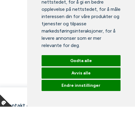
nettstedet
,
for å gi en bedre
opplevelse på nettstedet
,
for å måle
interessen din for våre produkter og
tjenester og tilpasse
markedsføringsinteraksjoner
,
for å
levere annonser som er mer
relevante for deg
.
Godta alle
Avvis alle
Endre innstillinger
Kontakt oss
Våre ansatte
Snakk med en ekspert