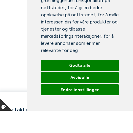
grunnleggende funksjonalitet på
nettstedet
,
for å gi en bedre
opplevelse på nettstedet
,
for å måle
interessen din for våre produkter og
tjenester og tilpasse
markedsføringsinteraksjoner
,
for å
levere annonser som er mer
relevante for deg
.
Godta alle
Avvis alle
Endre innstillinger
Kontakt oss
Våre ansatte
Snakk med en ekspert