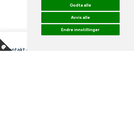
Godta alle
Avvis alle
Endre innstillinger
Kontakt oss
Våre ansatte
Snakk med en ekspert
Bibliotek
Nyheter
Arrangementer
Ledige stillinger
Facebook