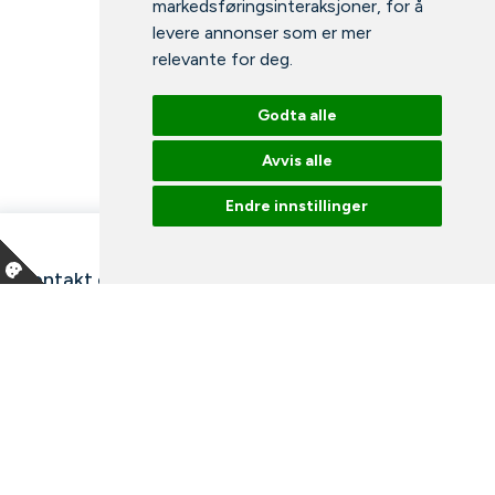
markedsføringsinteraksjoner
,
for å
levere annonser som er mer
relevante for deg
.
Godta alle
Avvis alle
Endre innstillinger
Kontakt oss
Våre ansatte
Snakk med en ekspert
Bibliotek
Nyheter
Arrangementer