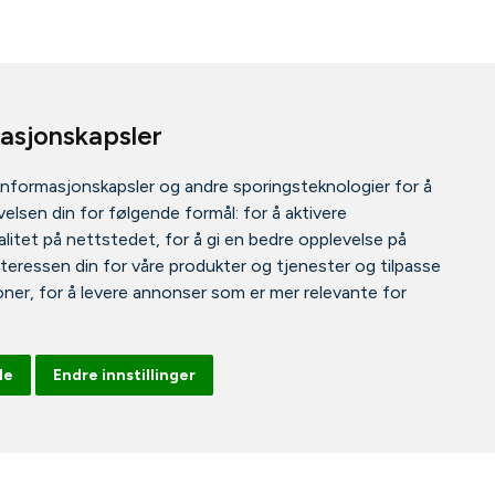
masjonskapsler
informasjonskapsler og andre sporingsteknologier for å
elsen din for følgende formål:
for å aktivere
litet på nettstedet
,
for å gi en bedre opplevelse på
nteressen din for våre produkter og tjenester og tilpasse
oner
,
for å levere annonser som er mer relevante for
le
Endre innstillinger