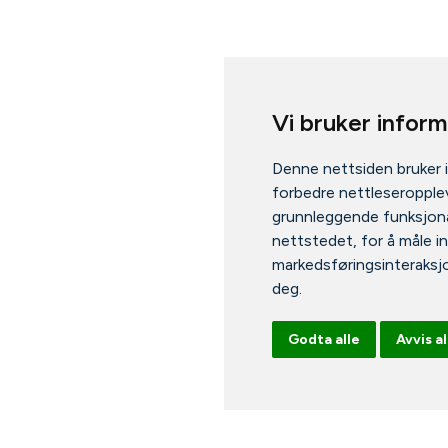
Vi bruker infor
Denne nettsiden bruker 
forbedre nettleseropplev
grunnleggende funksjona
nettstedet
,
for å måle i
markedsføringsinteraksj
deg
.
Godta alle
Avvis al