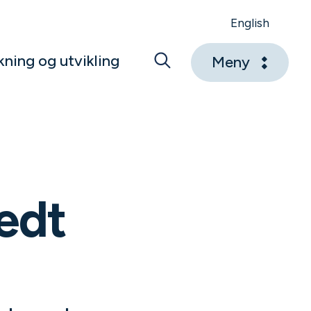
English
kning og utvikling
Meny
edt