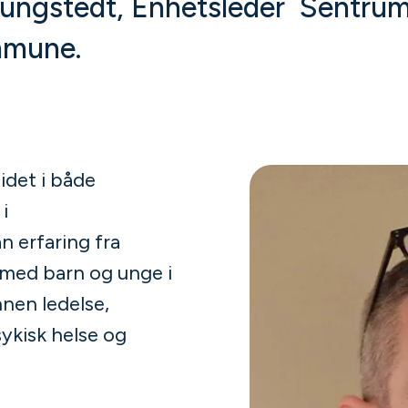
jungstedt, Enhetsleder Sentru
mmune.
idet i både
i
 erfaring fra
 med barn og unge i
nnen ledelse,
ykisk helse og