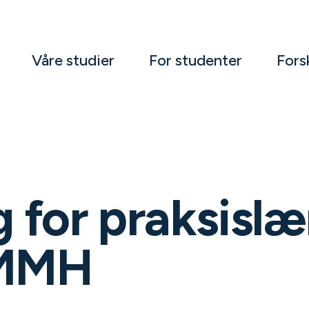
Våre studier
For studenter
Fors
 for praksislæ
DMMH