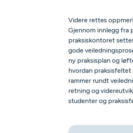
Videre rettes oppmerk
Gjennom innlegg fra p
praksiskontoret settes
gode veiledningsprose
ny praksisplan og løfte
hvordan praksisfeltet
rammer rundt veilednin
retning og videreutvik
studenter og praksisfe