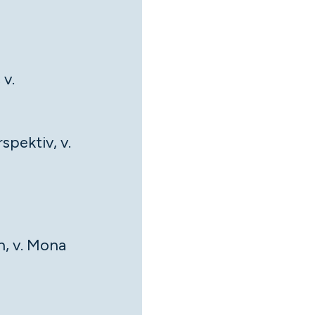
 v.
spektiv, v.
n, v. Mona