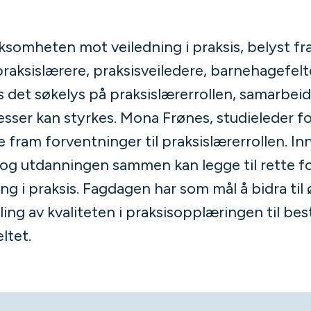
somheten mot veiledning i praksis, belyst fra 
raksislærere, praksisveiledere, barnehagefelt
 det søkelys på praksislærerrollen, samarbeid
sser kan styrkes. Mona Frønes, studieleder fo
 fram forventninger til praksislærerrollen. Inn
 og utdanningen sammen kan legge til rette f
g i praksis. Fagdagen har som mål å bidra til ø
ling av kvaliteten i praksisopplæringen til be
ltet.