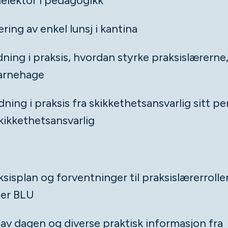
elektor i pedagogikk
ring av enkel lunsj i kantina
dning i praksis, hvordan styrke praksislærerne,
arnehage
ning i praksis fra skikkethetsansvarlig sitt per
ikkethetsansvarlig
isplan og forventninger til praksislærerrolle
der BLU
 av dagen og diverse praktisk informasjon fra