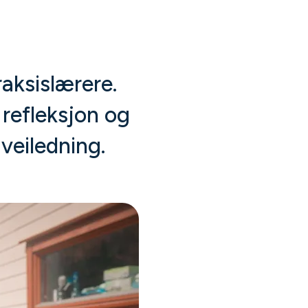
raksislærere.
 refleksjon og
veiledning.