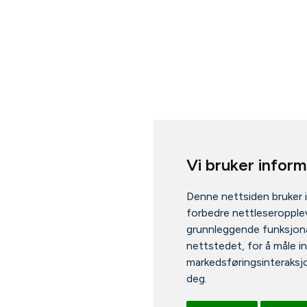
Vi bruker infor
Denne nettsiden bruker 
forbedre nettleseropplev
grunnleggende funksjona
nettstedet
,
for å måle i
markedsføringsinteraksj
deg
.