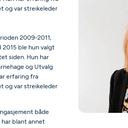
 og var streikeleder
perioden 2009-2011,
 I 2015 ble hun valgt
ttet siden. Hun har
arnehage og Utvalg
ar erfaring fra
 og var streikeleder
engasjement både
n har blant annet