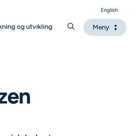
English
kning og utvikling
Meny
tzen