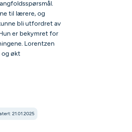
mangfoldsspørsmål.
e til lærere, og
kunne bli utfordret av
 Hun er bekymret for
nningene. Lorentzen
 og økt
tert: 21.01.2025