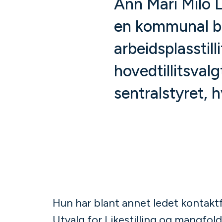
Ann Mari Milo 
en kommunal b
arbeidsplasstil
hovedtillitsvalg
sentralstyret, h
Hun har blant annet ledet kontak
Utvalg for Likestilling og mangfold