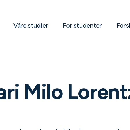
Våre studier
For studenter
Fors
ri Milo Loren