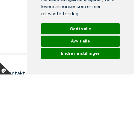
levere annonser som er mer
relevante for deg
.
Godta alle
Avvis alle
Endre innstillinger
Kontakt oss
Våre ansatte
Snakk med en ekspert
Bibliotek
Nyheter
Arrangementer
Ledige stillinger