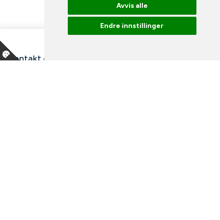
Avvis alle
Endre innstillinger
Kontakt oss
Våre ansatte
Snakk med en ekspert
Bibliotek
Nyheter
Arrangementer
Ledige stillinger
Facebook
Instagram