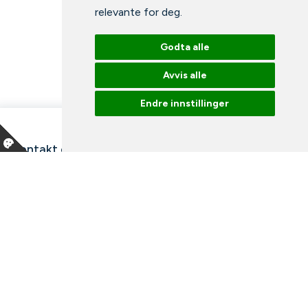
relevante for deg
.
Godta alle
Avvis alle
Endre innstillinger
Kontakt oss
Våre ansatte
Snakk med en ekspert
Bibliotek
Nyheter
Arrangementer
Ledige stillinger